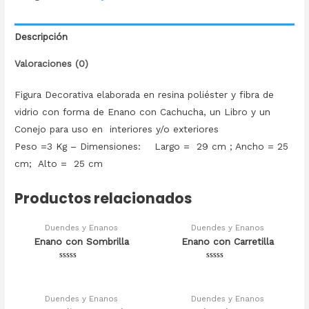
Descripción
Valoraciones (0)
Figura Decorativa elaborada en resina poliéster y fibra de
vidrio con forma de Enano con Cachucha, un Libro y un
Conejo para uso en interiores y/o exteriores
Peso =3 Kg – Dimensiones: Largo = 29 cm ; Ancho = 25
cm; Alto = 25 cm
Productos relacionados
Duendes y Enanos
Duendes y Enanos
Enano con Sombrilla
Enano con Carretilla
Valorado
Valorado
en
en
0
0
de
de
5
5
Duendes y Enanos
Duendes y Enanos