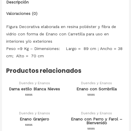
Descripción
Valoraciones (0)
Figura Decorativa elaborada en resina poliéster y fibra de
vidrio con forma de Enano con Carretilla para uso en
interiores y/o exteriores
Peso =9 Kg – Dimensiones: Largo = 89 cm ; Ancho = 38
cm; Alto = 70 cm
Productos relacionados
Duendes y Enanos
Duendes y Enanos
Dama estilo Blanca Nieves
Enano con Sombrilla
Valorado
Valorado
en
en
0
0
de
de
5
5
Duendes y Enanos
Duendes y Enanos
Enano Granjero
Enano con Perro y Farol –
Bienvenido
Valorado