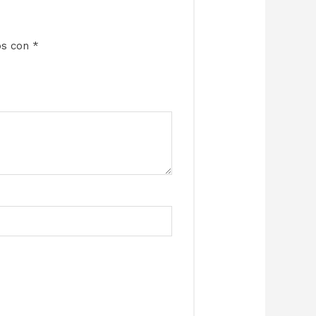
os con
*