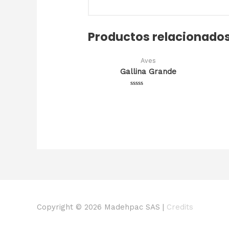
Productos relacionado
Aves
Gallina Grande
Valorado
en
0
de
5
Copyright © 2026
Madehpac SAS
|
Credits