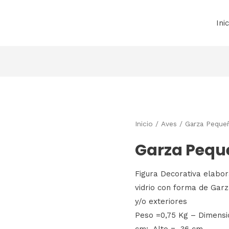
Inic
Inicio
/
Aves
/ Garza Pequeñ
Garza Pequ
Figura Decorativa elabor
vidrio con forma de Gar
y/o exteriores
Peso =0,75 Kg – Dimens
cm; Alto = 36 cm