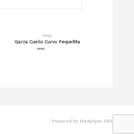
Aves
e
Garza Cuello Curvo Pequeñita
Valorado
en
0
de
5
Powered by
Madehpac SAS