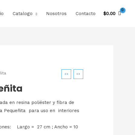
io
Catalogo
Nosotros
Contacto
$
0.00
ita
eñita
ada en resina poliéster y fibra de
za Pequeñita para uso en interiores
iones: Largo = 27 cm ; Ancho = 10