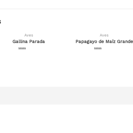
s
Aves
Aves
Gallina Parada
Papagayo de Maíz Grand
Valorado
Valorado
en
en
0
0
de
de
5
5