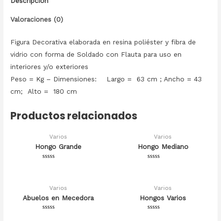
Descripción
Valoraciones (0)
Figura Decorativa elaborada en resina poliéster y fibra de
vidrio con forma de Soldado con Flauta para uso en
interiores y/o exteriores
Peso = Kg – Dimensiones: Largo = 63 cm ; Ancho = 43
cm; Alto = 180 cm
Productos relacionados
Varios
Varios
Hongo Grande
Hongo Mediano
Valorado
Valorado
en
en
0
0
de
de
5
5
Varios
Varios
Abuelos en Mecedora
Hongos Varios
Valorado
Valorado