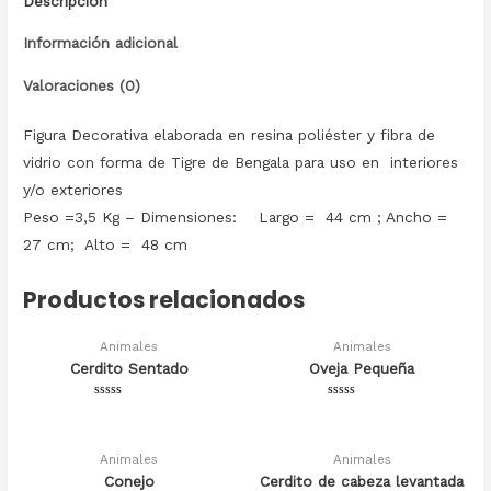
Descripción
Información adicional
Valoraciones (0)
Figura Decorativa elaborada en resina poliéster y fibra de
vidrio con forma de Tigre de Bengala para uso en interiores
y/o exteriores
Peso =3,5 Kg – Dimensiones: Largo = 44 cm ; Ancho =
27 cm; Alto = 48 cm
Productos relacionados
Animales
Animales
Cerdito Sentado
Oveja Pequeña
Valorado
Valorado
en
en
0
0
de
de
5
5
Animales
Animales
Conejo
Cerdito de cabeza levantada