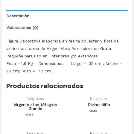
Descripción
Valoraciones (0)
Figura Decorativa elaborada en resina poliéster y fibra de
vidrio con forma de Virgen Maria Auxiliadora en Gruta
Pequeña para uso en interiores y/o exteriores
Peso =4,5 Kg – Dimensiones: Largo = 35 cm ; Ancho =
25 cm; Alto = 72 cm
Productos relacionados
Religiosos
Religiosos
Virgen de los Milagros
Divino Niño
Grande
Valorado
en
Valorado
0
en
de
0
5
de
5
Religiosos
Religiosos