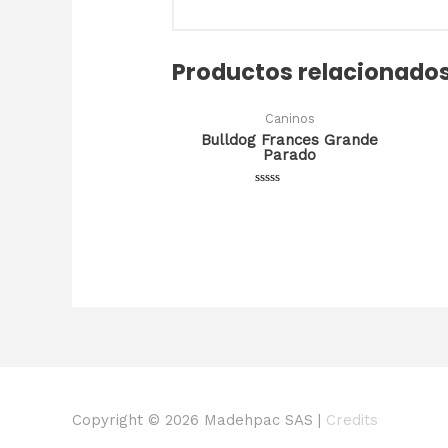
Productos relacionado
Caninos
Bulldog Frances Grande
Parado
Valorado
en
0
de
5
Copyright © 2026
Madehpac SAS
|
Credits