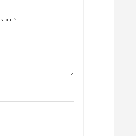
os con
*