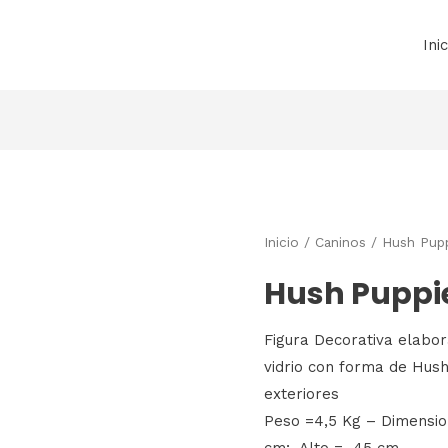
Inic
Inicio
/
Caninos
/ Hush Pup
Hush Puppi
Figura Decorativa elabor
vidrio con forma de Hush
exteriores
Peso =4,5 Kg – Dimensi
cm; Alto = 45 cm