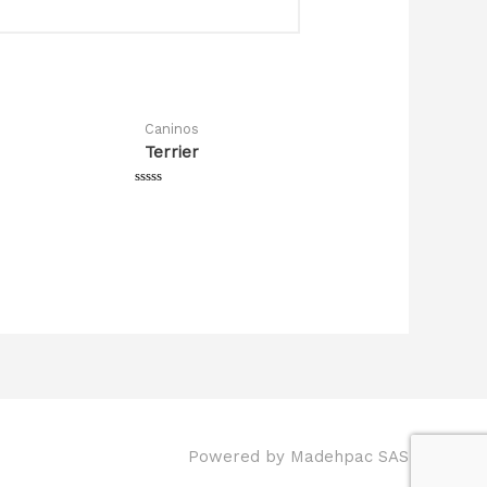
Caninos
Terrier
Valorado
en
0
de
5
Powered by
Madehpac SAS