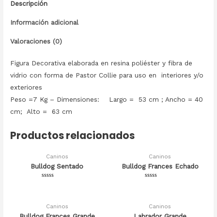
Descripción
Información adicional
Valoraciones (0)
Figura Decorativa elaborada en resina poliéster y fibra de
vidrio con forma de Pastor Collie para uso en interiores y/o
exteriores
Peso =7 Kg – Dimensiones: Largo = 53 cm ; Ancho = 40
cm; Alto = 63 cm
Productos relacionados
Caninos
Caninos
Bulldog Sentado
Bulldog Frances Echado
Valorado
Valorado
en
en
0
0
de
de
5
5
Caninos
Caninos
Bulldog Frances Grande
Labrador Grande